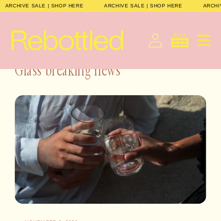
Skip to
ARCHIVE SALE | SHOP HERE
ARCHIVE SALE | SHOP HERE
ARCH
content
English
Cart
Glass breaking news